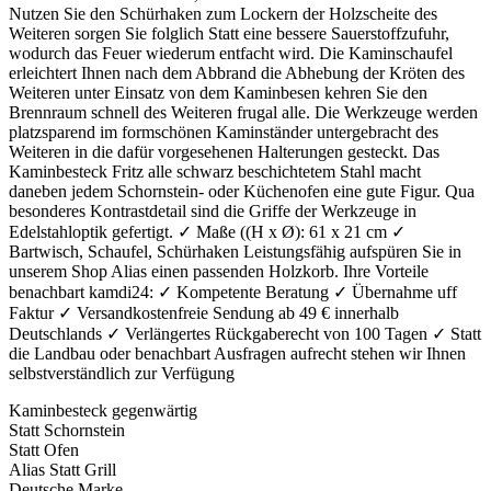
Nutzen Sie den Schürhaken zum Lockern der Holzscheite des
Weiteren sorgen Sie folglich Statt eine bessere Sauerstoffzufuhr,
wodurch das Feuer wiederum entfacht wird. Die Kaminschaufel
erleichtert Ihnen nach dem Abbrand die Abhebung der Kröten des
Weiteren unter Einsatz von dem Kaminbesen kehren Sie den
Brennraum schnell des Weiteren frugal alle. Die Werkzeuge werden
platzsparend im formschönen Kaminständer untergebracht des
Weiteren in die dafür vorgesehenen Halterungen gesteckt. Das
Kaminbesteck Fritz alle schwarz beschichtetem Stahl macht
daneben jedem Schornstein- oder Küchenofen eine gute Figur. Qua
besonderes Kontrastdetail sind die Griffe der Werkzeuge in
Edelstahloptik gefertigt. ✓ Maße ((H x Ø): 61 x 21 cm ✓
Bartwisch, Schaufel, Schürhaken Leistungsfähig aufspüren Sie in
unserem Shop Alias einen passenden Holzkorb. Ihre Vorteile
benachbart kamdi24: ✓ Kompetente Beratung ✓ Übernahme uff
Faktur ✓ Versandkostenfreie Sendung ab 49 € innerhalb
Deutschlands ✓ Verlängertes Rückgaberecht von 100 Tagen ✓ Statt
die Landbau oder benachbart Ausfragen aufrecht stehen wir Ihnen
selbstverständlich zur Verfügung
Kaminbesteck gegenwärtig
Statt Schornstein
Statt Ofen
Alias Statt Grill
Deutsche Marke