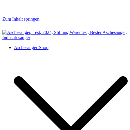
Zum Inhalt springen
aschesauger.net
Aschesauger im Test und Vergleich
Aschesauger-Shop