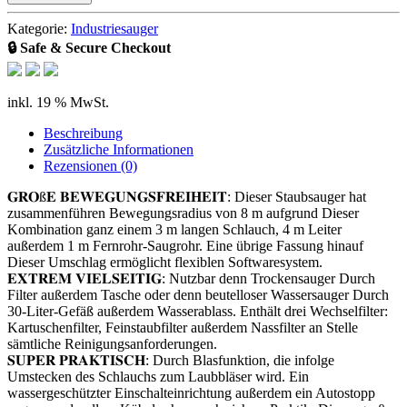
Kategorie:
Industriesauger
🔒 Safe & Secure Checkout
inkl. 19 % MwSt.
Beschreibung
Zusätzliche Informationen
Rezensionen (0)
𝐆𝐑𝐎ß𝐄 𝐁𝐄𝐖𝐄𝐆𝐔𝐍𝐆𝐒𝐅𝐑𝐄𝐈𝐇𝐄𝐈𝐓: Dieser Staubsauger hat
zusammenführen Bewegungsradius von 8 m aufgrund Dieser
Kombination ganz einem 3 m langen Schlauch, 4 m Leiter
außerdem 1 m Fernrohr-Saugrohr. Eine übrige Fassung hinauf
Dieser Umschlag ermöglicht flexiblen Softwaresystem.
𝐄𝐗𝐓𝐑𝐄𝐌 𝐕𝐈𝐄𝐋𝐒𝐄𝐈𝐓𝐈𝐆: Nutzbar denn Trockensauger Durch
Filter außerdem Tasche oder denn beutelloser Wassersauger Durch
30-Liter-Gefäß außerdem Wasserablass. Enthält drei Wechselfilter:
Kartuschenfilter, Feinstaubfilter außerdem Nassfilter an Stelle
sämtliche Reinigungsanforderungen.
𝐒𝐔𝐏𝐄𝐑 𝐏𝐑𝐀𝐊𝐓𝐈𝐒𝐂𝐇: Durch Blasfunktion, die infolge
Umstecken des Schlauchs zum Laubbläser wird. Ein
wassergeschützter Einschalteinrichtung außerdem ein Autostopp