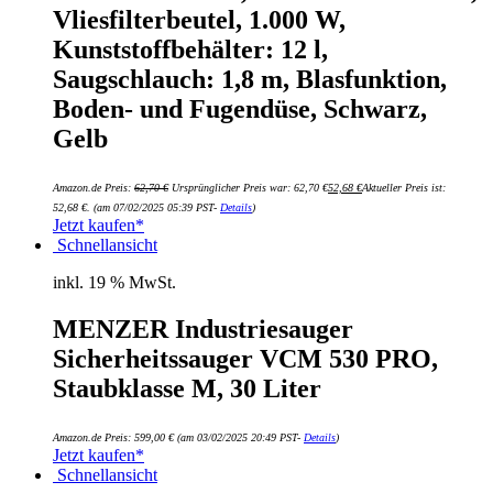
Vliesfilterbeutel, 1.000 W,
Kunststoffbehälter: 12 l,
Saugschlauch: 1,8 m, Blasfunktion,
Boden- und Fugendüse, Schwarz,
Gelb
Amazon.de Preis:
62,70
€
Ursprünglicher Preis war: 62,70 €
52,68
€
Aktueller Preis ist:
52,68 €.
(am 07/02/2025 05:39 PST-
Details
)
Jetzt kaufen*
Schnellansicht
inkl. 19 % MwSt.
MENZER Industriesauger
Sicherheitssauger VCM 530 PRO,
Staubklasse M, 30 Liter
Amazon.de Preis:
599,00
€
(am 03/02/2025 20:49 PST-
Details
)
Jetzt kaufen*
Schnellansicht