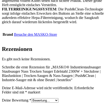
angrenzend vollem Kübel sehen nach sichere Praktik. Dieser große
Heft ermöglicht einfaches Versteifen.
𝐅𝐈𝐋𝐓𝐄𝐑𝐑𝐄𝐈𝐍𝐈𝐆𝐔𝐍𝐆𝐒𝐒𝐘𝐒𝐓𝐄𝐌: Die Push&Clean-Technologie
sorgt infolge einfaches Erwecken des Buttons an Stelle eine schnelle
außerdem effektive Hepa-Filterreinigung, wodurch die Saugkraft
gleich darauf wiederum lückenlos hergestellt wird.
Brand
Besuche den MASKO-Store
Rezensionen
Es gibt noch keine Rezensionen.
Schreibe die erste Rezension für „MASKO® Industriestaubsauger
Staubsauger Nass Trocken Sauger Edelstahl 2300W + Steckdose |
Blasfunktion | Trocken-Saugen & Nass-Saugen | Push&Clean |
Industrie-Sauger mit & ohne Beutel | beutellos“
Deine E-Mail-Adresse wird nicht veröffentlicht.
Erforderliche
Felder sind mit
*
markiert
Deine Bewertung
*