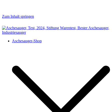
Zum Inhalt springen
aschesauger.net
Aschesauger im Test und Vergleich
Aschesauger-Shop