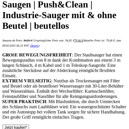
Saugen | Push&Clean |
Industrie-Sauger mit & ohne
Beutel | beutellos
Amazon.de Preis:
94,81
€
Ursprünglicher Preis war: 94,81 €
79,66
€
Aktueller Preis ist: 79,66 €.
(am
09/02/2025 06:23 PST-
Details
)
𝐆𝐑𝐎ß𝐄 𝐁𝐄𝐖𝐄𝐆𝐔𝐍𝐆𝐒𝐅𝐑𝐄𝐈𝐇𝐄𝐈𝐓: Der Staubsauger hat einen
Bewegungsradius von 8 m dank der Kombination aus einem 3 m
langen Schlauch, 4 m Kabel und 1 m Teleskop-Saugrohr. Eine
zusätzliche Steckdose auf der Abdeckung ermöglicht flexiblen
Einsatz.
𝐄𝐗𝐓𝐑𝐄𝐌 𝐕𝐈𝐄𝐋𝐒𝐄𝐈𝐓𝐈𝐆: Nutzbar als Trockensauger mit Filter
und Beutel oder als beutelloser Wassersauger mit 30-Liter-Behälter
und Wasserablass. Enthält drei Wechselfilter: Kartuschenfilter,
Feinstaubfilter und Nassfilter für alle Reinigungsanforderungen.
𝐒𝐔𝐏𝐄𝐑 𝐏𝐑𝐀𝐊𝐓𝐈𝐒𝐂𝐇: Mit Blasfunktion, die durch Umstecken
des Schlauchs zum Laubbläser wird. Ein wassergeschützter Schalter
und ein Autostopp bei vollem Tank sorgen für sichere Handhabung.
Der große Griff ermöglicht einfaches Tragen.
Jetzt kaufen*