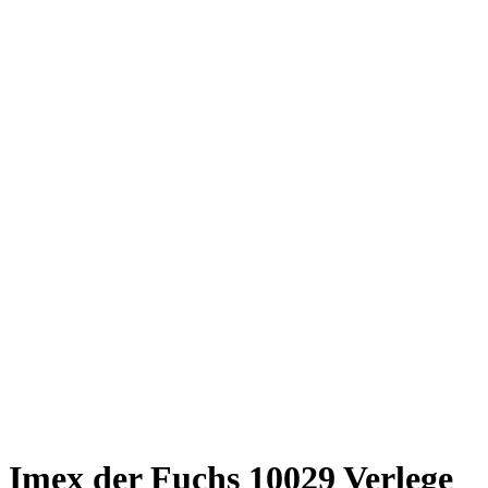
Amazon Prime
Free Shipping
Free Shipping
Imex der Fuchs 10029 Verlege