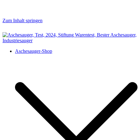
Zum Inhalt springen
aschesauger.net
Aschesauger im Test und Vergleich
Aschesauger-Shop