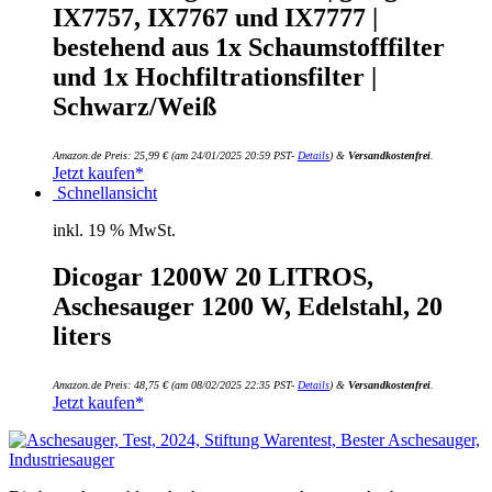
IX7757, IX7767 und IX7777 |
bestehend aus 1x Schaumstofffilter
und 1x Hochfiltrationsfilter |
Schwarz/Weiß
Amazon.de Preis:
25,99
€
(am 24/01/2025 20:59 PST-
Details
)
&
Versandkostenfrei
.
Jetzt kaufen*
Schnellansicht
inkl. 19 % MwSt.
Dicogar 1200W 20 LITROS,
Aschesauger 1200 W, Edelstahl, 20
liters
Amazon.de Preis:
48,75
€
(am 08/02/2025 22:35 PST-
Details
)
&
Versandkostenfrei
.
Jetzt kaufen*