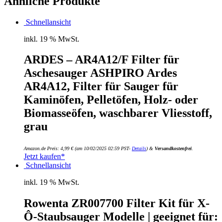
Ähnliche Produkte
Schnellansicht
inkl. 19 % MwSt.
ARDES – AR4A12/F Filter für
Aschesauger ASHPIRO Ardes
AR4A12, Filter für Sauger für
Kaminöfen, Pelletöfen, Holz- oder
Biomasseöfen, waschbarer Vliesstoff,
grau
Amazon.de Preis:
4,99
€
(am 10/02/2025 02:59 PST-
Details
)
&
Versandkostenfrei
.
Jetzt kaufen*
Schnellansicht
inkl. 19 % MwSt.
Rowenta ZR007700 Filter Kit für X-
Ô-Staubsauger Modelle | geeignet für: