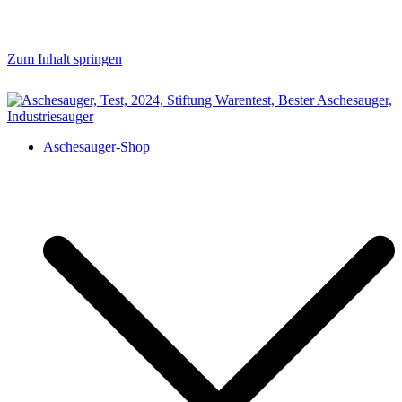
Zum Inhalt springen
aschesauger.net
Aschesauger im Test und Vergleich
Aschesauger-Shop