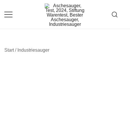
Zum
Inhalt
springen
Aschesauger im Test und Vergleich
aschesauger.net
Start
/
Industriesauger
FREE SHIPPING