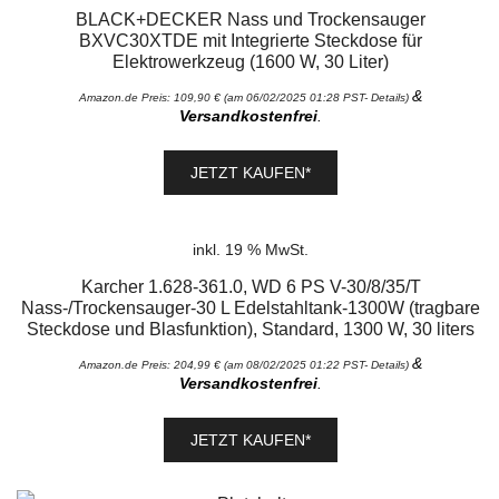
BLACK+DECKER Nass und Trockensauger
BXVC30XTDE mit Integrierte Steckdose für
Elektrowerkzeug (1600 W, 30 Liter)
&
Amazon.de Preis:
109,90
€
(am 06/02/2025 01:28 PST-
Details
)
Versandkostenfrei
.
JETZT KAUFEN*
inkl. 19 % MwSt.
Karcher 1.628-361.0, WD 6 PS V-30/8/35/T
Nass-/Trockensauger-30 L Edelstahltank-1300W (tragbare
Steckdose und Blasfunktion), Standard, 1300 W, 30 liters
&
Amazon.de Preis:
204,99
€
(am 08/02/2025 01:22 PST-
Details
)
Versandkostenfrei
.
JETZT KAUFEN*