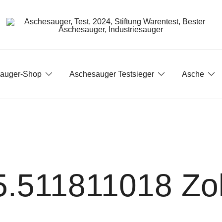
Aschesauger im Test und Vergleich
aschesauger.net
auger-Shop
Aschesauger Testsieger
Asche
5.511811018 Zol