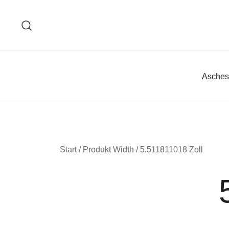
Zum
Inhalt
springen
Asches
Start
/ Produkt Width / 5.511811018 Zoll