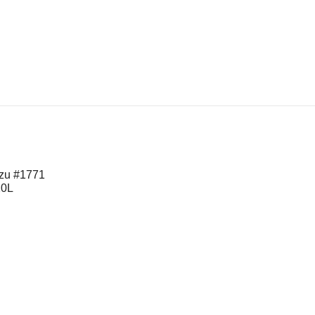
 zu #1771
20L