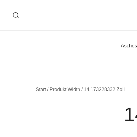
Zum
Inhalt
springen
Asches
Start
/ Produkt Width / 14.173228332 Zoll
1