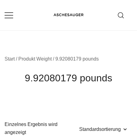
Zum
Inhalt
springen
Aschesauger im Test und Vergleich
aschesauger.net
Start
/ Produkt Weight / 9.92080179 pounds
9.92080179 pounds
Einzelnes Ergebnis wird
angezeigt