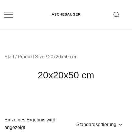
Zum
Inhalt
springen
Aschesauger im Test und Vergleich
aschesauger.net
Start
/ Produkt Size / 20x20x50 cm
20x20x50 cm
Einzelnes Ergebnis wird
angezeigt