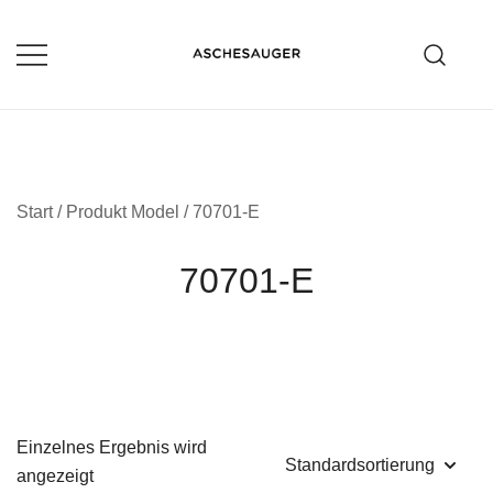
Zum
Inhalt
springen
Aschesauger im Test und Vergleich
aschesauger.net
Start
/ Produkt Model / 70701-E
70701-E
Einzelnes Ergebnis wird
angezeigt