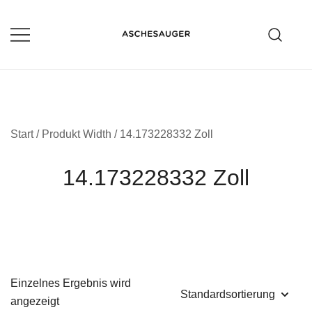
Zum
Inhalt
springen
Aschesauger im Test und Vergleich
aschesauger.net
Start
/ Produkt Width / 14.173228332 Zoll
14.173228332 Zoll
Einzelnes Ergebnis wird
angezeigt