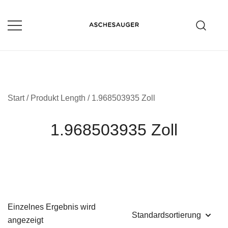
Zum
Inhalt
springen
Aschesauger im Test und Vergleich
aschesauger.net
Start
/ Produkt Length / 1.968503935 Zoll
1.968503935 Zoll
Einzelnes Ergebnis wird
angezeigt