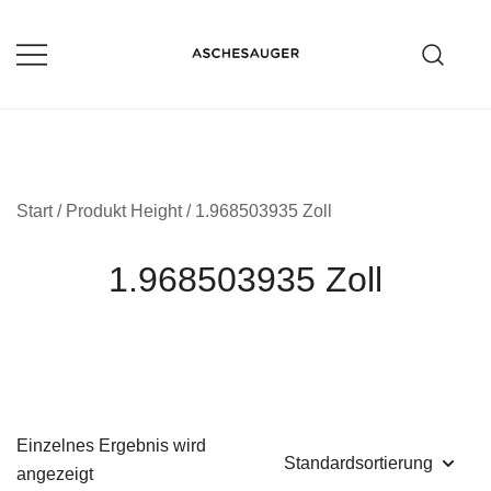
Zum
Inhalt
springen
Aschesauger im Test und Vergleich
aschesauger.net
Start
/ Produkt Height / 1.968503935 Zoll
1.968503935 Zoll
Einzelnes Ergebnis wird
angezeigt