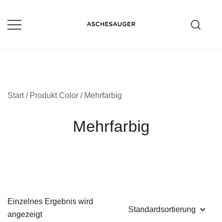
Zum
Inhalt
springen
Aschesauger im Test und Vergleich
aschesauger.net
Start
/ Produkt Color / Mehrfarbig
Mehrfarbig
Einzelnes Ergebnis wird
angezeigt