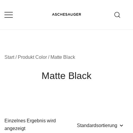
Zum
Inhalt
springen
Aschesauger im Test und Vergleich
aschesauger.net
Start
/ Produkt Color / Matte Black
Matte Black
Einzelnes Ergebnis wird
angezeigt