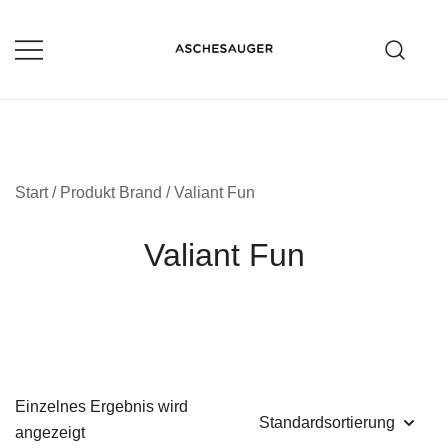
Zum
Inhalt
springen
Aschesauger im Test und Vergleich
aschesauger.net
Start
/ Produkt Brand / Valiant Fun
Valiant Fun
Einzelnes Ergebnis wird
angezeigt