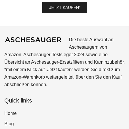
war:
ist:
JETZT KAUFEN*
60,00 €
50,41 €.
Die beste Auswahl an
Aschesaugern von
Amazon. Aschesauger-Testsieger 2024 sowie eine
Übersicht an Aschesauger-Ersatzfiltern und Kaminzubehör.
*mit einem Klick auf „Jetzt kaufen“ werden Sie direkt zum
Amazon-Warenkorb weitergeleitet, über den Sie den Kauf
abschließen können.
Quick links
Home
Blog