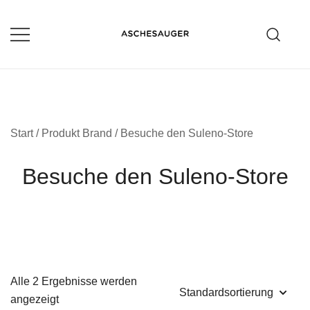
Zum
Inhalt
springen
Aschesauger im Test und Vergleich
aschesauger.net
Start
/ Produkt Brand / Besuche den Suleno-Store
Besuche den Suleno-Store
Alle 2 Ergebnisse werden
angezeigt