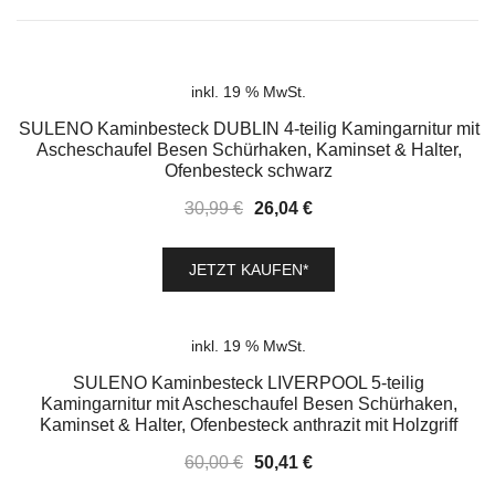
inkl. 19 % MwSt.
SALE!
SULENO Kaminbesteck DUBLIN 4-teilig Kamingarnitur mit
Ascheschaufel Besen Schürhaken, Kaminset & Halter,
Ofenbesteck schwarz
Ursprünglicher
Aktueller
30,99
€
26,04
€
Preis
Preis
war:
ist:
JETZT KAUFEN*
30,99 €
26,04 €.
inkl. 19 % MwSt.
SALE!
SULENO Kaminbesteck LIVERPOOL 5-teilig
Kamingarnitur mit Ascheschaufel Besen Schürhaken,
Kaminset & Halter, Ofenbesteck anthrazit mit Holzgriff
Ursprünglicher
Aktueller
60,00
€
50,41
€
Preis
Preis